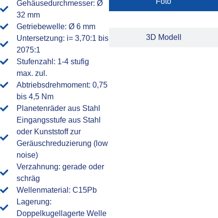
Foto
Gehäusedurchmesser: Ø
32 mm
Getriebewelle: Ø 6 mm
3D Modell
Untersetzung: i= 3,70:1 bis
2075:1
Stufenzahl: 1-4 stufig
max. zul.
Abtriebsdrehmoment: 0,75
bis 4,5 Nm
Planetenräder aus Stahl
Eingangsstufe aus Stahl
oder Kunststoff zur
Geräuschreduzierung (low
noise)
Verzahnung: gerade oder
schräg
Wellenmaterial: C15Pb
Lagerung:
Doppelkugellagerte Welle