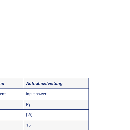
om
Aufnahmeleistung
rent
Input power
P
1
[W]
15