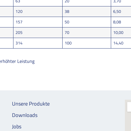
63
20
3,70
120
38
6,50
157
50
8,08
205
70
10,00
314
100
14,40
erhöhter Leistung
Unsere Produkte
Downloads
Jobs