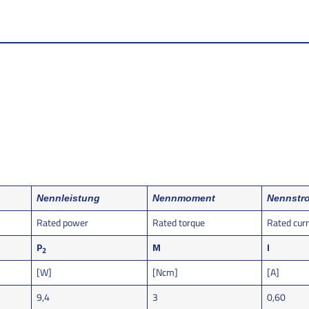
Nennleistung
Nennmoment
Nennstr
Rated power
Rated torque
Rated cur
P
M
I
2
[W]
[Ncm]
[A]
9,4
3
0,60