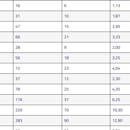
16
6
1,13
31
10
1,87
47
15
2,95
66
21
3,33
28
9
2,00
56
18
3,25
72
23
4,04
37
12
2,30
78
25
4,35
116
37
6,25
220
70
10,30
283
90
12,90